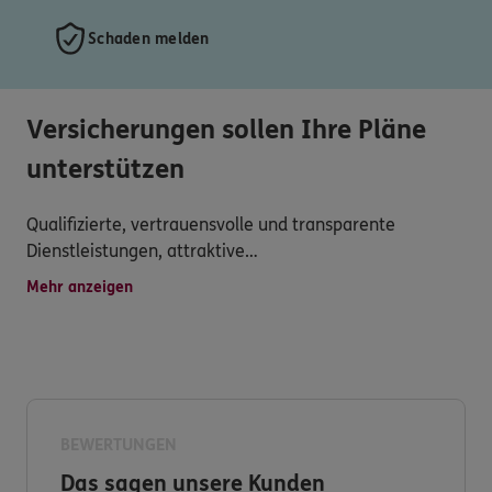
Schaden melden
Versicherungen sollen Ihre Pläne
unterstützen
Qualifizierte, vertrauensvolle und transparente
Dienstleistungen, attraktive
Versicherungsprodukte,persönliche Betreuung, schnelle
Mehr anzeigen
Schadensregulierung und vielseitigerService werden
hier groß geschrieben.
Versichern heißt verstehen! Deshalb entwickeln wir
unser Angebot für Sie immer weiter.
BEWERTUNGEN
Haben Sie dennoch Fragen zu unserem Produkt- und
Das sagen unsere Kunden
Serviceangebot?