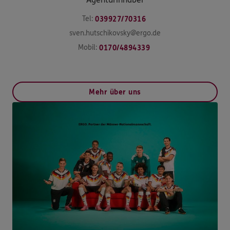
Tel:
039927/70316
sven.hutschikovsky@ergo.de
Mobil:
0170/4894339
Mehr über uns