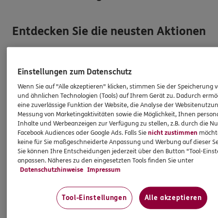
Entdecken Sie die neusten Aktionen
Einstellungen zum Datenschutz
Wenn Sie auf "Alle akzeptieren" klicken, stimmen Sie der Speicherung 
und ähnlichen Technologien (Tools) auf Ihrem Gerät zu. Dadurch ermö
eine zuverlässige Funktion der Website, die Analyse der Websitenutzun
Messung von Marketingaktivitäten sowie die Möglichkeit, Ihnen persona
Inhalte und Werbeanzeigen zur Verfügung zu stellen, z.B. durch die N
Facebook Audiences oder Google Ads. Falls Sie
nicht zustimmen
möchten
keine für Sie maßgeschneiderte Anpassung und Werbung auf dieser Se
Sie können Ihre Entscheidungen jederzeit über den Button "Tool-Eins
anpassen. Näheres zu den eingesetzten Tools finden Sie unter
Datenschutzhinweise
Impressum
Kidspolicen
Startkapital für Kinder, Enkel, Patenkinder
Tool-Einstellungen
Alle akzeptieren
Immer mehr Menschen möchten etwas